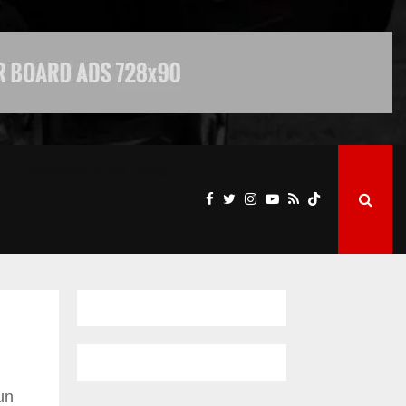
MASONRY 3 COLUMNS
un