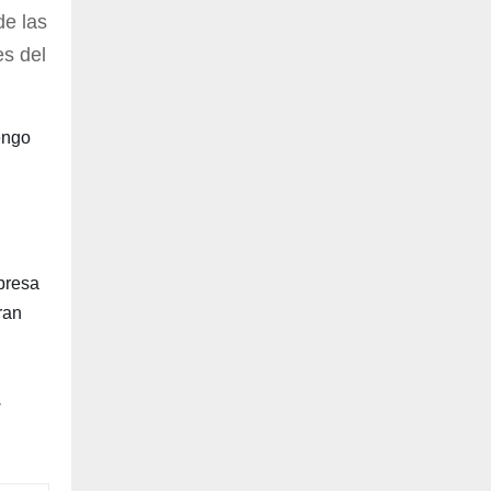
de las
es del
engo
presa
ran
r