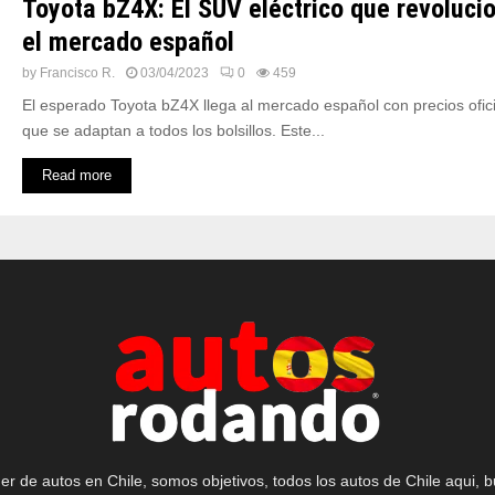
Toyota bZ4X: El SUV eléctrico que revoluci
el mercado español
by
Francisco R.
03/04/2023
0
459
El esperado Toyota bZ4X llega al mercado español con precios ofic
que se adaptan a todos los bolsillos. Este...
Read more
r de autos en Chile, somos objetivos, todos los autos de Chile aqui, b