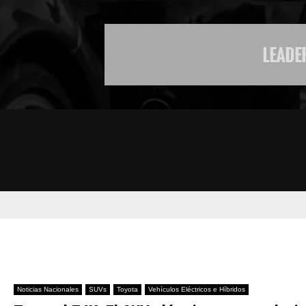
GRID WITH SIDEBAR
HOME
MASONRY 2 COLUMNS
PÁGINA DE EJEMPLO
SAMPLE PAGE
SAMPLE PAGE
Noticias Nacionales
SUVs
Toyota
Vehículos Eléctricos e Híbridos