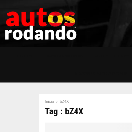
CONTACT
GRID 2 COLUMNS
GRID 3 COLUMNS
MASONRY WITH SIDEBAR
Inicio
bZ4X
Tag : bZ4X