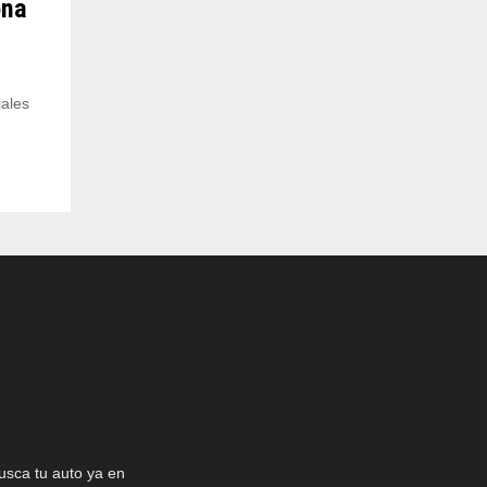
ona
iales
usca tu auto ya en