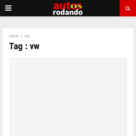
PRIMARY
MENU
Inicio
vw
Tag : vw