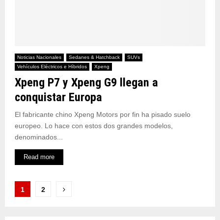
Noticias Nacionales
Sedanes & Hatchback
SUVs
Vehículos Eléctricos e Híbridos
Xpeng
Xpeng P7 y Xpeng G9 llegan a
conquistar Europa
El fabricante chino Xpeng Motors por fin ha pisado suelo
europeo. Lo hace con estos dos grandes modelos,
denominados...
Read more
Paginación
1
2
de